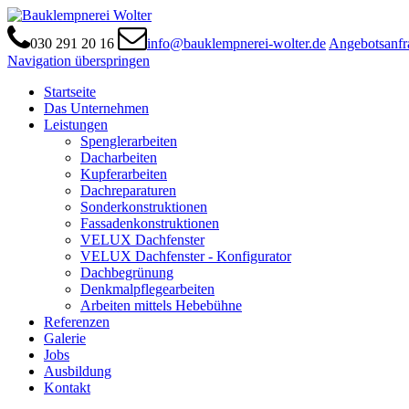
030 291 20 16
info@bauklempnerei-wolter.de
Angebotsanfr
Navigation überspringen
Startseite
Das Unternehmen
Leistungen
Spenglerarbeiten
Dacharbeiten
Kupferarbeiten
Dachreparaturen
Sonderkonstruktionen
Fassadenkonstruktionen
VELUX Dachfenster
VELUX Dachfenster - Konfigurator
Dachbegrünung
Denkmalpflegearbeiten
Arbeiten mittels Hebebühne
Referenzen
Galerie
Jobs
Ausbildung
Kontakt