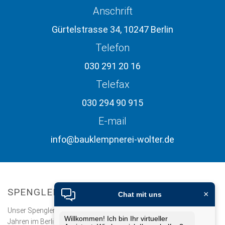
Anschrift
Gürtelstrasse 34, 10247 Berlin
Telefon
030 291 20 16
Telefax
030 294 90 915
E-mail
info@bauklempnerei-wolter.de
SPENGLEREI / BAUKLEMPNEREI WOLTER
×
Chat mit uns
Unser Spenglerei / Bauklempnerei besteht seit über 30 Jahren
Willkommen! Ich bin Ihr virtueller
Jahren im Berliner Stadtbezirk Friedrichshain. In der jetzigen