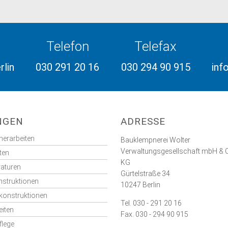
Telefon
Telefax
rlin
030 291 20 16
030 294 90 915
inf
NGEN
ADRESSE
erarbeiten
Bauklempnerei Wolter
Verwaltungsgesellschaft mbH & C
ten
KG
aturen
Gürtelstraße 34
struktionen
10247 Berlin
onstruktionen
Tel. 030 - 291 20 16
eiten
Fax. 030 - 294 90 915
lege