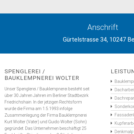
Anschrift
Gürtelstrasse 34, 10247 Be
SPENGLEREI /
LEISTU
BAUKLEMPNEREI WOLTER
Bauklempn
Unser Spenglerei / Bauklempnerei besteht seit
Dacharbei
über 30 Jahren Jahren im Berliner Stadtbezirk
Dachrepar
Friedrichshain. In der jetzigen Rechtsform
Sonderkon
wurde die Firma am 1.5.1993 infolge
Fassadenk
Zusammenlegung der Firma Bauklempnerei
Kurt Wolter (Vater) und Guido Wolter (Sohn)
Kupferarb
gegründet. Das Unternehmen beschäftigt 25
Denkmalpf