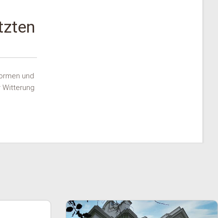
tzten
Formen und
 Witterung