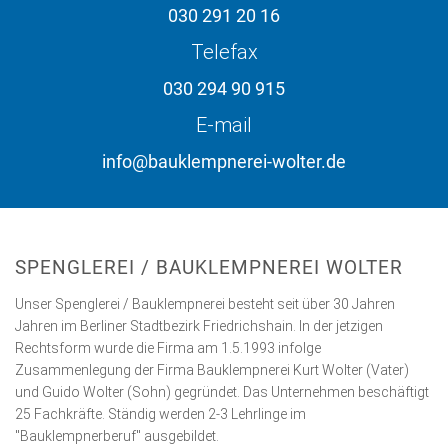
030 291 20 16
Telefax
030 294 90 915
E-mail
info@bauklempnerei-wolter.de
SPENGLEREI / BAUKLEMPNEREI WOLTER
Unser Spenglerei / Bauklempnerei besteht seit über 30 Jahren
Jahren im Berliner Stadtbezirk Friedrichshain. In der jetzigen
Rechtsform wurde die Firma am 1.5.1993 infolge
Zusammenlegung der Firma Bauklempnerei Kurt Wolter (Vater)
und Guido Wolter (Sohn) gegründet. Das Unternehmen beschäftigt
25 Fachkräfte. Ständig werden 2-3 Lehrlinge im
"Bauklempnerberuf" ausgebildet.